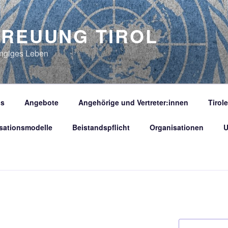
TREUUNG TIROL
ängiges Leben
s
Angebote
Angehörige und Vertreter:innen
Tirol
sationsmodelle
Beistandspflicht
Organisationen
U
Suchen