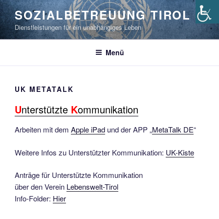
Zum
SOZIALBETREUUNG TIROL
Inhalt
Dienstleistungen für ein unabhängiges Leben
springen
Menü
UK METATALK
U
nterstützte
K
ommunikation
Arbeiten mit dem
Apple iPad
und der APP „
MetaTalk DE
“
Weitere Infos zu Unterstützter Kommunikation:
UK-Kiste
Anträge für Unterstützte Kommunikation
über den Verein
Lebenswelt-Tirol
Info-Folder:
Hier