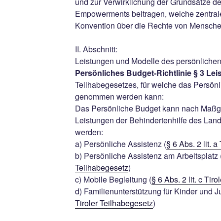
und zur Verwirklichung der Grundsätze d
Empowerments beitragen, welche zentral
Konvention über die Rechte von Mensche
II. Abschnitt:
Leistungen und Modelle des persönliche
Persönliches Budget-Richtlinie § 3 Le
Teilhabegesetzes, für welche das Persön
genommen werden kann:
Das Persönliche Budget kann nach Maßga
Leistungen der Behindertenhilfe des Lan
werden:
a) Persönliche Assistenz (
§ 6 Abs. 2 lit. 
b) Persönliche Assistenz am Arbeitsplatz 
Teilhabegesetz
)
c) Mobile Begleitung (
§ 6 Abs. 2 lit. c Tir
d) Familienunterstützung für Kinder und J
Tiroler Teilhabegesetz
)