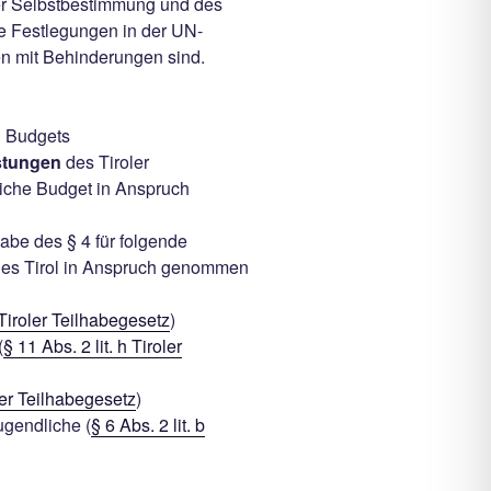
er Selbstbestimmung und des
e Festlegungen in der UN-
n mit Behinderungen sind.
n Budgets
istungen
des Tiroler
liche Budget in Anspruch
be des § 4 für folgende
des Tirol in Anspruch genommen
a Tiroler Teilhabegesetz
)
(
§ 11 Abs. 2 lit. h Tiroler
oler Teilhabegesetz
)
ugendliche (
§ 6 Abs. 2 lit. b